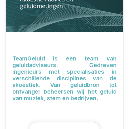
geluidmetingen
TeamGeluid is een team van
geluidadviseurs. Gedreven
ingenieurs met specialisaties in
verschillende disciplines van de
akoestiek. Van geluidbron tot
ontvanger beheersen wij het geluid
van muziek, stem en bedrijven.