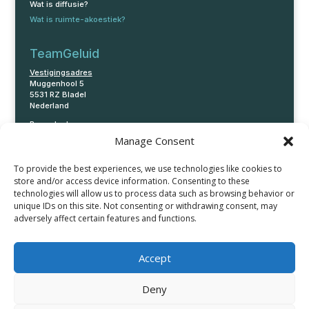
Wat is diffusie?
Wat is ruimte-akoestiek?
TeamGeluid
Vestigingsadres
Muggenhool 5
5531 RZ Bladel
Nederland
Bezoekadres
Rigakade 33-35
Manage Consent
1013 BB Amsterdam
Nederland
To provide the best experiences, we use technologies like cookies to
E:
info@teamgeluid.nl
store and/or access device information. Consenting to these
T: 085 200 73 33
technologies will allow us to process data such as browsing behavior or
KVK: 78463920
unique IDs on this site. Not consenting or withdrawing consent, may
adversely affect certain features and functions.
Accept
Open contactformulier
Deny