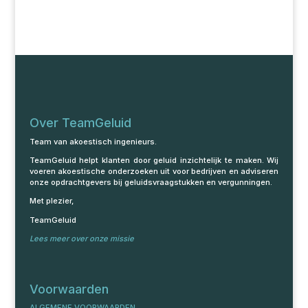
Over TeamGeluid
Team van akoestisch ingenieurs.
TeamGeluid helpt klanten door geluid inzichtelijk te maken. Wij
voeren akoestische onderzoeken uit voor bedrijven en adviseren
onze opdrachtgevers bij geluidsvraagstukken en vergunningen.
Met plezier,
TeamGeluid
Lees meer over onze missie
Voorwaarden
ALGEMENE VOORWAARDEN