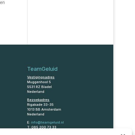
ben
TeamGeluid
Vestigingsadres
Muggenhool 5
5531 RZ Bladel
Nederland
Bezoekadres
Rigakade 33-35
1013 BB Amsterdam
Nederland
E:
info@teamgeluid.nl
T: 085 200 73 33
KVK: 78463920