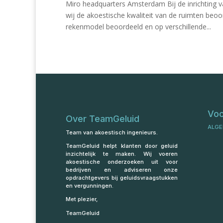
Miro headquarters Amsterdam Bij de inrichting 
wij de akoestische kwaliteit van de ruimten beoo
rekenmodel beoordeeld en op verschillende...
Vo
Over TeamGeluid
ALGE
Team van akoestisch ingenieurs.
TeamGeluid helpt klanten door geluid
inzichtelijk te maken. Wij voeren
akoestische onderzoeken uit voor
bedrijven en adviseren onze
opdrachtgevers bij geluidsvraagstukken
en vergunningen.
Met plezier,
TeamGeluid