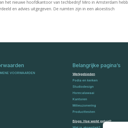
van het nieuwe hoofdkantoor van techbedrijf Miro in Amsterdam heb
rdeeld en advies uitgegeven. De ruimten zijn in een akoestisch
orwaarden
Belangrijke pagina’s
MENE VOORWAARDEN
Werkgebieden
Podia en kerken
Studiodesign
Horecalawaai
Kantoren
Milieuzonering
Producttesten
Blogs: Hoe werkt geluid?
Wat is akoestiek?